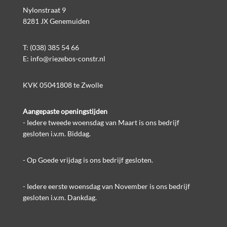
Nylonstraat 9
8281 JX Genemuiden
T:
(038) 385 54 66
E:
info@riezebos-constr.nl
KVK 05041808 te Zwolle
Aangepaste openingstijden
- Iedere tweede woensdag van Maart is ons bedrijf
gesloten i.v.m. Biddag.
- Op Goede vrijdag is ons bedrijf gesloten.
- Iedere eerste woensdag van November is ons bedrijf
gesloten i.v.m. Dankdag.