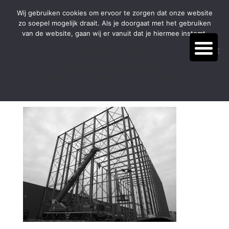
Door
Spring
BEL:
(038) 385 54 66
Wij gebruiken cookies om ervoor te zorgen dat onze website
naar
naar
zo soepel mogelijk draait. Als je doorgaat met het gebruiken
de
de
van de website, gaan wij er vanuit dat je hiermee instemt.
hoofd
voettekst
inhoud
COOKIES ACCEPTEREN
COOKIES WEIGEREN
hamat
MEER LEZEN