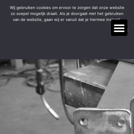
Door
Spring
BEL:
(038) 385 54 66
Wij gebruiken cookies om ervoor te zorgen dat onze website
naar
naar
zo soepel mogelijk draait. Als je doorgaat met het gebruiken
de
de
van de website, gaan wij er vanuit dat je hiermee instemt.
hoofd
voettekst
inhoud
COOKIES ACCEPTEREN
COOKIES WEIGEREN
MEER LEZEN