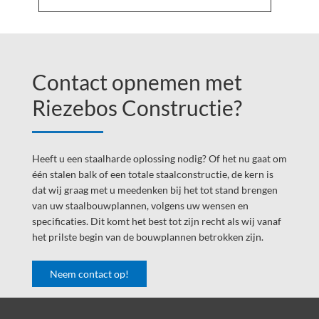
ONS
CONFORMITEI
Footer
Widget
Contact opnemen met
Header
Riezebos Constructie?
Heeft u een staalharde oplossing nodig? Of het nu gaat om
één stalen balk of een totale staalconstructie, de kern is
dat wij graag met u meedenken bij het tot stand brengen
van uw staalbouwplannen, volgens uw wensen en
specificaties. Dit komt het best tot zijn recht als wij vanaf
het prilste begin van de bouwplannen betrokken zijn.
Neem contact op!
Footer