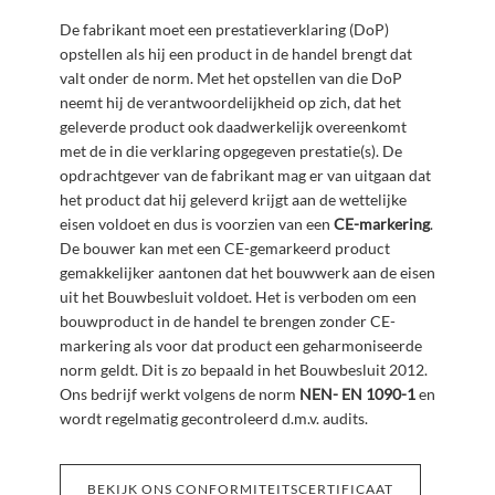
De fabrikant moet een prestatieverklaring (DoP)
opstellen als hij een product in de handel brengt dat
valt onder de norm. Met het opstellen van die DoP
neemt hij de verantwoordelijkheid op zich, dat het
geleverde product ook daadwerkelijk overeenkomt
met de in die verklaring opgegeven prestatie(s). De
opdrachtgever van de fabrikant mag er van uitgaan dat
het product dat hij geleverd krijgt aan de wettelijke
eisen voldoet en dus is voorzien van een
CE-markering
.
De bouwer kan met een CE-gemarkeerd product
gemakkelijker aantonen dat het bouwwerk aan de eisen
uit het Bouwbesluit voldoet. Het is verboden om een
bouwproduct in de handel te brengen zonder CE-
markering als voor dat product een geharmoniseerde
norm geldt. Dit is zo bepaald in het Bouwbesluit 2012.
Ons bedrijf werkt volgens de norm
NEN- EN 1090-1
en
wordt regelmatig gecontroleerd d.m.v. audits.
BEKIJK
BEKIJK ONS CONFORMITEITSCERTIFICAAT