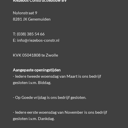
Riezebos Constructiebouw BV
Nylonstraat 9
8281 JX Genemuiden
T:
(038) 385 54 66
E:
info@riezebos-constr.nl
KVK 05041808 te Zwolle
Aangepaste openingstijden
- Iedere tweede woensdag van Maart is ons bedrijf
gesloten i.v.m. Biddag.
- Op Goede vrijdag is ons bedrijf gesloten.
- Iedere eerste woensdag van November is ons bedrijf
gesloten i.v.m. Dankdag.