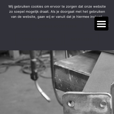
Door
Spring
BEL:
(038) 385 54 66
Wij gebruiken cookies om ervoor te zorgen dat onze website
naar
naar
zo soepel mogelijk draait. Als je doorgaat met het gebruiken
de
de
van de website, gaan wij er vanuit dat je hiermee instemt.
hoofd
voettekst
inhoud
COOKIES ACCEPTEREN
COOKIES WEIGEREN
MEER LEZEN