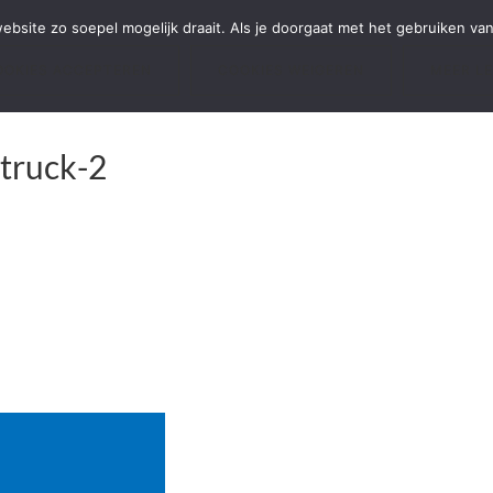
bsite zo soepel mogelijk draait. Als je doorgaat met het gebruiken van 
OOKIES ACCEPTEREN
COOKIES WEIGEREN
MEER L
ftruck-2