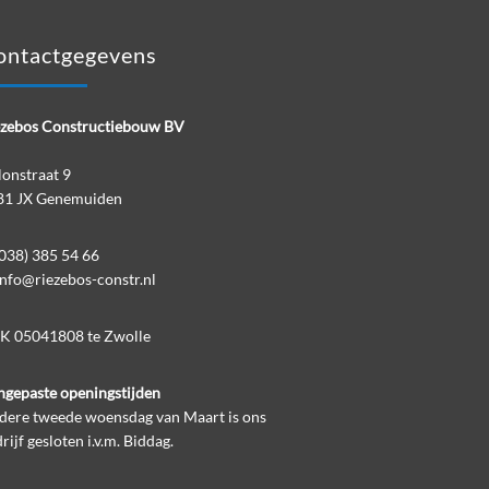
ontactgegevens
ezebos Constructiebouw BV
onstraat 9
81 JX Genemuiden
038) 385 54 66
info@riezebos-constr.nl
K 05041808 te Zwolle
gepaste openingstijden
edere tweede woensdag van Maart is ons
rijf gesloten i.v.m. Biddag.