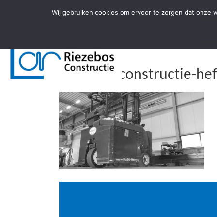
Door
Spring
Wij gebruiken cookies om ervoor te zorgen dat onze we
naar
naar
de
de
C
hoofd
voettekst
inhoud
riezebos-constructie-he