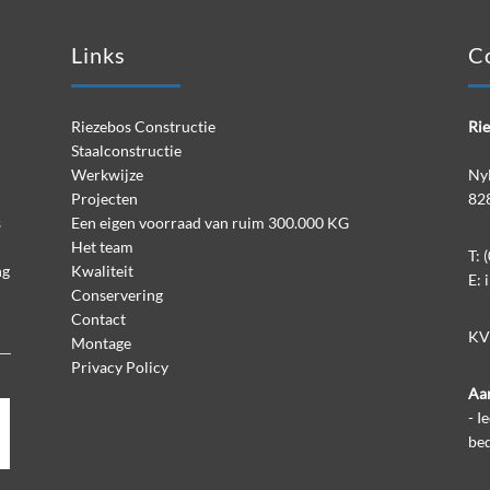
Links
C
Riezebos Constructie
Ri
Staalconstructie
Werkwijze
Nyl
Projecten
82
s
Een eigen voorraad van ruim 300.000 KG
Het team
T:
(
ng
Kwaliteit
E:
Conservering
Contact
KV
Montage
Privacy Policy
Aan
- I
bed