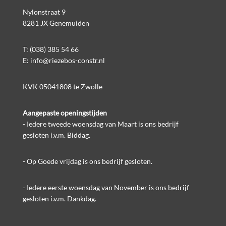
Nylonstraat 9
8281 JX Genemuiden
T:
(038) 385 54 66
E:
info@riezebos-constr.nl
KVK 05041808 te Zwolle
Aangepaste openingstijden
- Iedere tweede woensdag van Maart is ons bedrijf
gesloten i.v.m. Biddag.
- Op Goede vrijdag is ons bedrijf gesloten.
- Iedere eerste woensdag van November is ons bedrijf
gesloten i.v.m. Dankdag.