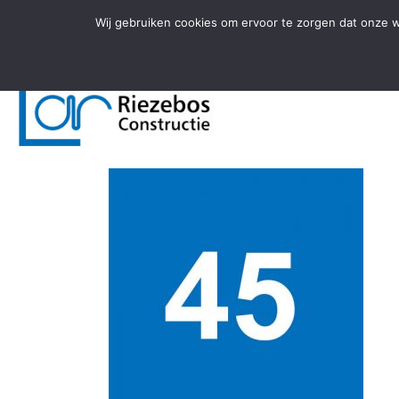
Door
Spring
Wij gebruiken cookies om ervoor te zorgen dat onze we
naar
naar
de
de
C
hoofd
voettekst
inhoud
45