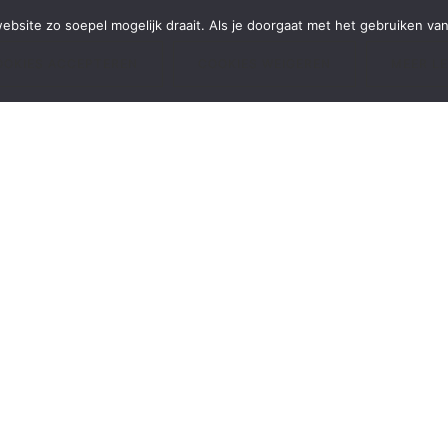
bsite zo soepel mogelijk draait. Als je doorgaat met het gebruiken van 
OOKIES ACCEPTEREN
COOKIES WEIGEREN
MEER L