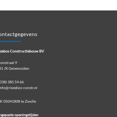
ontactgegevens
ezebos Constructiebouw BV
onstraat 9
81 JX Genemuiden
038) 385 54 66
info@riezebos-constr.nl
K 05041808 te Zwolle
gepaste openingstijden