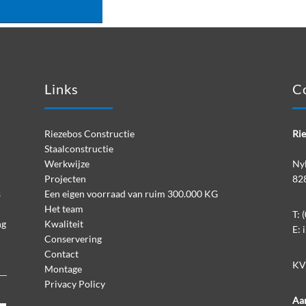
Links
C
Riezebos Constructie
Ri
Staalconstructie
Werkwijze
Nyl
Projecten
82
s
Een eigen voorraad van ruim 300.000 KG
Het team
T:
(
ng
Kwaliteit
E:
Conservering
Contact
KV
Montage
Privacy Policy
Aan