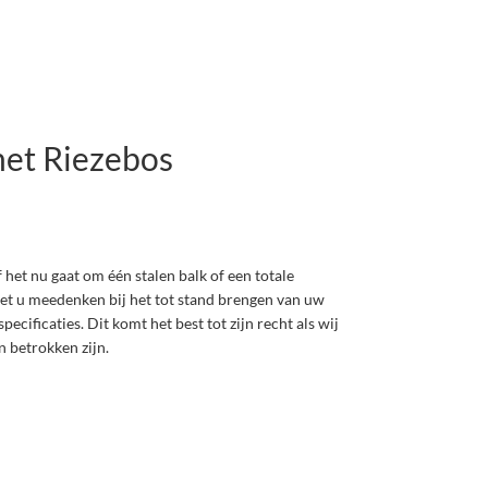
et Riezebos
 het nu gaat om één stalen balk of een totale
 met u meedenken bij het tot stand brengen van uw
cificaties. Dit komt het best tot zijn recht als wij
n betrokken zijn.