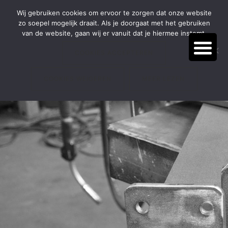
Door
Spring
BEL:
(038) 385 54 66
Wij gebruiken cookies om ervoor te zorgen dat onze website
naar
naar
zo soepel mogelijk draait. Als je doorgaat met het gebruiken
de
de
van de website, gaan wij er vanuit dat je hiermee instemt.
hoofd
voettekst
inhoud
COOKIES ACCEPTEREN
COOKIES WEIGEREN
MEER LEZEN