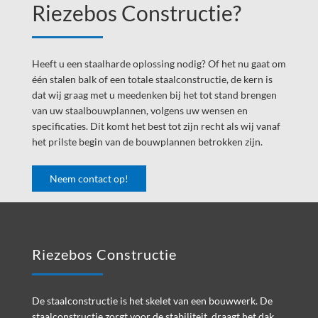
Header
Riezebos Constructie?
Heeft u een staalharde oplossing nodig? Of het nu gaat om
één stalen balk of een totale staalconstructie, de kern is
dat wij graag met u meedenken bij het tot stand brengen
van uw staalbouwplannen, volgens uw wensen en
specificaties. Dit komt het best tot zijn recht als wij vanaf
het prilste begin van de bouwplannen betrokken zijn.
Neem contact op!
Footer
Riezebos Constructie
De staalconstructie is het skelet van een bouwwerk. De
staalconstructie zorgt voor de stabiliteit, draagt het dak