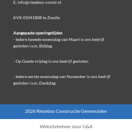
E:
info@riezebos-constr.nl
KVK 05041808 te Zwolle
Aangepaste openingstijden
- Iedere tweede woensdag van Maart is ons bedrijf
gesloten i.v.m. Biddag.
- Op Goede vrijdag is ons bedrijf gesloten.
- Iedere eerste woensdag van November is ons bedrijf
gesloten i.v.m. Dankdag.
2026
Riezebos Constructie Genemuiden
Websitebeheer door
G&A